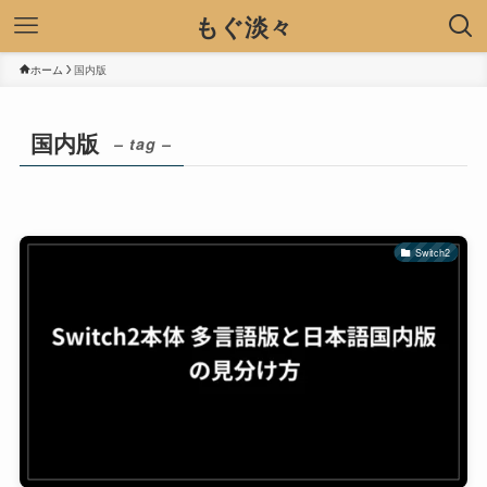
もぐ淡々
ホーム
国内版
国内版
– tag –
Switch2