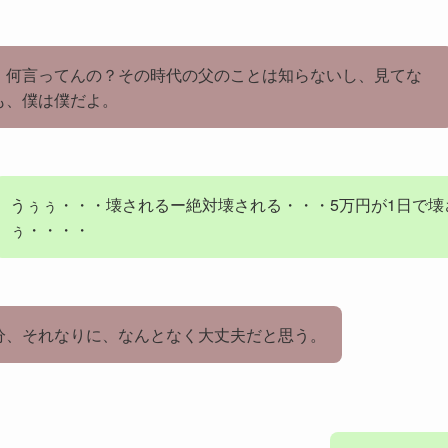
・何言ってんの？その時代の父のことは知らないし、見てな
も、僕は僕だよ。
うぅぅ・・・壊されるー絶対壊される・・・5万円が1日で壊
ぅ・・・・
分、それなりに、なんとなく大丈夫だと思う。