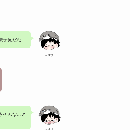
様子見だね。
かずま
もそんなこと
かずま