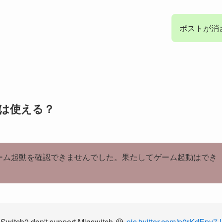
ポストが消
SHは使える？
ーム起動を確認できませんでした。果たしてゲーム起動はでき
Switch2 don't support Migswitch 😭
pic.twitter.com/p0rKdEpy7J