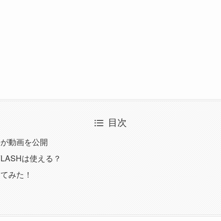
目次
toreが動画を公開
IGFLASHは使える？
してみた！