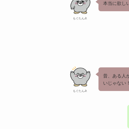
本当に欲し
もぐたんJr.
昔、ある人
いじゃない
もぐたんJr.