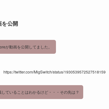
が動画を公開
sh Storeが動画を公開してました。
https://twitter.com/MigSwitch/status/1930539572527518159
識していることはわかるけど・・・その先は？