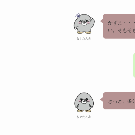
かずま・・
い。そもそ
もぐたんJr.
きっと、多
もぐたんJr.