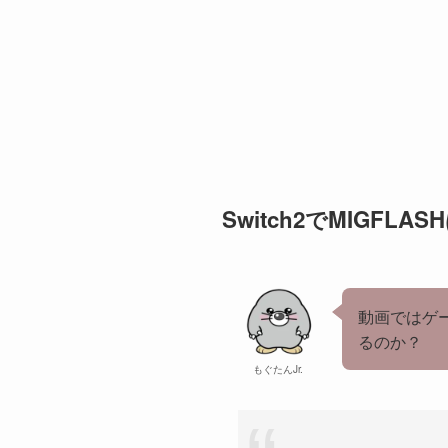
Switch2でMIGFLA
動画ではゲ
るのか？
もぐたんJr.