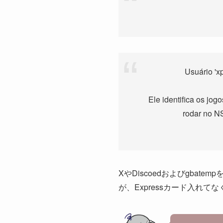
Usuário 'x
Ele identifica os jo
rodar no N
XやDiscoedおよびgbate
が、Expressカード入れ