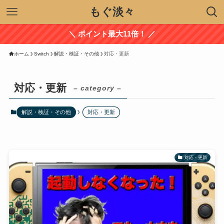
もぐ淡々
＼ ポイント最大11倍！ ／
ホーム
Switch
解説・検証・その他
対応・更新
対応・更新
– category –
解説・検証・その他
対応・更新
対応・更新