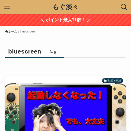
もぐ淡々
＼ ポイント最大11倍！ ／
ホーム
bluescreen
bluescreen
– tag –
対応・更新