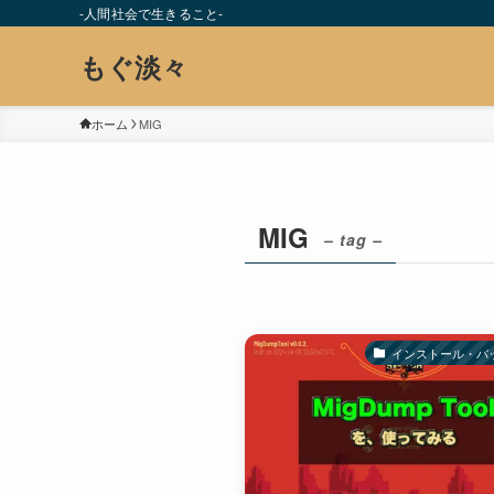
-人間社会で生きること-
もぐ淡々
ホーム
MIG
MIG
– tag –
インストール・バ