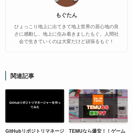
もぐたん
ひょっこり地上に出てきて地上世界の居心地の良
さに感動し、地上に住み着きましたもぐ。人間社
会で生きていくのは大変だけど頑張るもぐ！
関連記事
GitHubリポジトリマネージ
TEMUなら爆安！！ゲーム