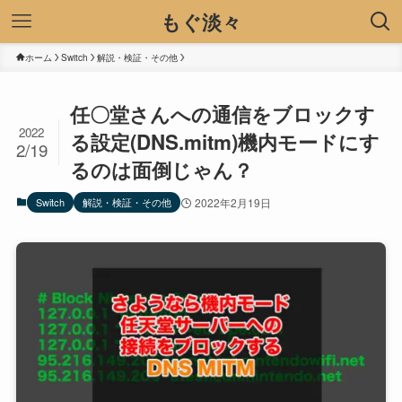
もぐ淡々
ホーム
Switch
解説・検証・その他
任〇堂さんへの通信をブロックす
2022
る設定(DNS.mitm)機内モードにす
2/19
るのは面倒じゃん？
Switch
解説・検証・その他
2022年2月19日