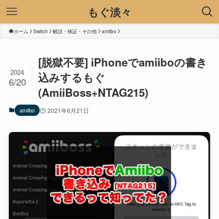
もぐ淡々
ホーム
Switch
解説・検証・その他
amiibo
[脱獄不要] iPhoneでamiiboの書き
2024
込みするもぐ
6/20
(AmiiBoss+NTAG215)
amiibo
2021年6月21日