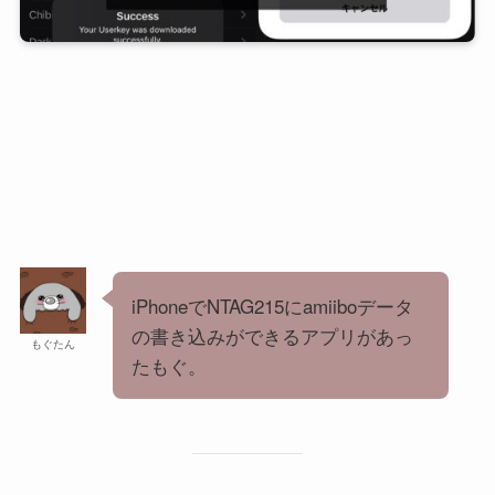
iPhoneでNTAG215にamiiboデータ
の書き込みができるアプリがあっ
もぐたん
たもぐ。