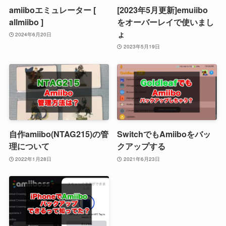
amiiboエミュレーター [
[2023年5月更新]emuiibo
allmiibo ]
をオーバーレイで使いまし
ょ
2024年6月20日
2023年5月19日
自作amiibo(NTAG215)の管
SwitchでもAmiiboをバッ
理について
クアップする
2022年1月28日
2021年6月23日