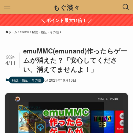
もぐ淡々
＼ ポイント最大11倍！ ／
ホーム
Switch
解説・検証・その他
emuMMC(emunand)作ったらゲー
2024
ムが消えた？「安心してくださ
4/11
い。消えてませんよ！」
解説・検証・その他
2021年10月16日