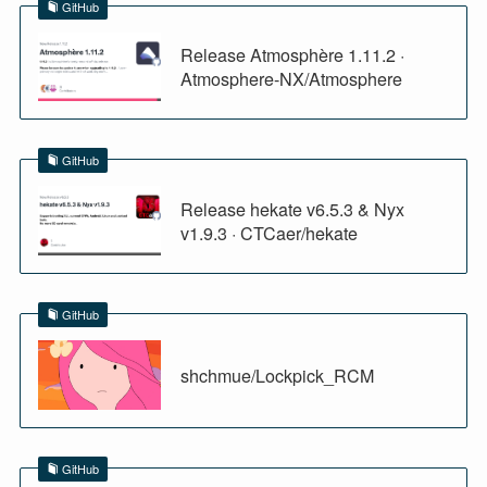
GitHub
Release Atmosphère 1.11.2 ·
Atmosphere-NX/Atmosphere
GitHub
Release hekate v6.5.3 & Nyx
v1.9.3 · CTCaer/hekate
GitHub
shchmue/Lockpick_RCM
GitHub