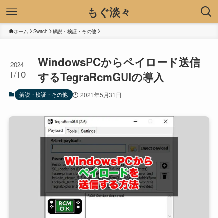
もぐ淡々
ホーム
Switch
解説・検証・その他
WindowsPCからペイロード送信
2024
1/10
するTegraRcmGUIの導入
解説・検証・その他
2021年5月31日